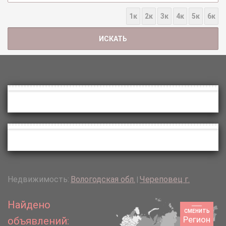
1к
2к
3к
4к
5к
6к
Недвижимость:
Вологодская обл.
Череповец г.
|
Найдено
СМЕНИТЬ
Регион
объявлений: