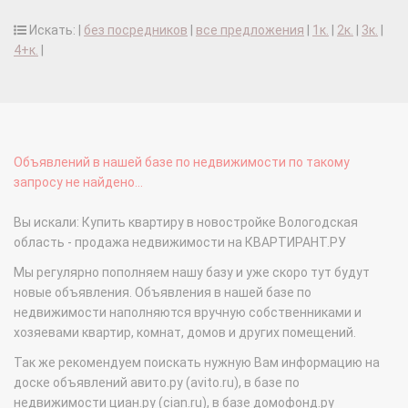
Искать: |
без посредников
|
все предложения
|
1к.
|
2к.
|
3к.
|
4+к.
|
Объявлений в нашей базе по недвижимости по такому
запросу не найдено...
Вы искали: Купить квартиру в новостройке Вологодская
область - продажа недвижимости на КВАРТИРАНТ.РУ
Мы регулярно пополняем нашу базу и уже скоро тут будут
новые объявления. Объявления в нашей базе по
недвижимости наполняются вручную собственниками и
хозяевами квартир, комнат, домов и других помещений.
Так же рекомендуем поискать нужную Вам информацию на
доске объявлений авито.ру (avito.ru), в базе по
недвижимости циан.ру (cian.ru), в базе домофонд.ру