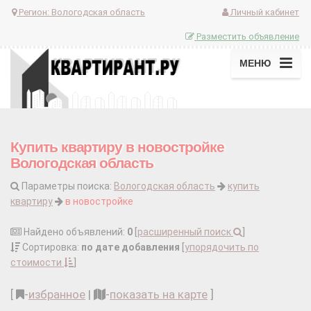
Регион:
Вологодская область
Личный кабинет
Разместить объявление
МЕНЮ
Купить квартиру в новостройке
Вологодская область
Параметры поиска:
Вологодская область
купить
квартиру
в новостройке
Найдено объявлений:
0
[
расширенный поиск
]
Сортировка:
по дате добавления
[
упорядочить по
стоимости
]
[
-
избранное
|
-
показать на карте
]